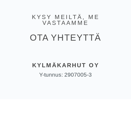
KYSY MEILTÄ, ME
VASTAAMME
OTA YHTEYTTÄ
KYLMÄKARHUT OY
Y-tunnus: 2907005-3
YHTEYSTIEDOT
045 196 3669
kylmakarhut@gmail.com