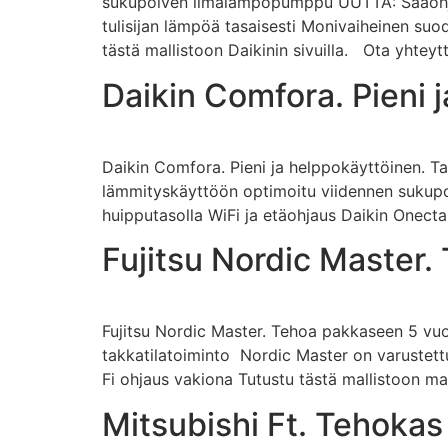
sukupolven ilmalämpöpumppu UUTTA: Sääohja
tulisijan lämpöä tasaisesti Monivaiheinen suo
tästä mallistoon Daikinin sivuilla. Ota yhteyt
Daikin Comfora. Pieni 
Daikin Comfora. Pieni ja helppokäyttöinen. T
lämmityskäyttöön optimoitu viidennen sukupo
huipputasolla WiFi ja etäohjaus Daikin Onecta
Fujitsu Nordic Master
Fujitsu Nordic Master. Tehoa pakkaseen 5 vuo
takkatilatoiminto Nordic Master on varustettu
Fi ohjaus vakiona Tutustu tästä mallistoon m
Mitsubishi Ft. Tehoka