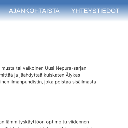
AJANKOHTAISTA
YHTEYSTIEDOT
äri musta tai valkoinen Uusi Nepura-sarjan
ttää ja jäähdyttää kuiskaten Älykäs
inen ilmanpuhdistin, joka poistaa sisäilmasta
jan lämmityskäyttöön optimoitu viidennen