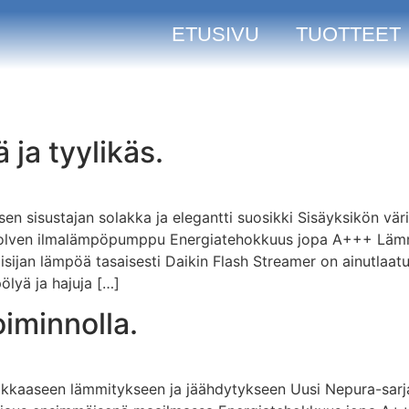
ETUSIVU
TUOTTEET
 ja tyylikäs.
oisen sisustajan solakka ja elegantti suosikki Sisäyksikön v
olven ilmalämpöpumppu Energiatehokkuus jopa A+++ Lämmi
isijan lämpöä tasaisesti Daikin Flash Streamer on ainutlaatu
ölyä ja hajuja […]
oiminnolla.
ehokkaaseen lämmitykseen ja jäähdytykseen Uusi Nepura-sar