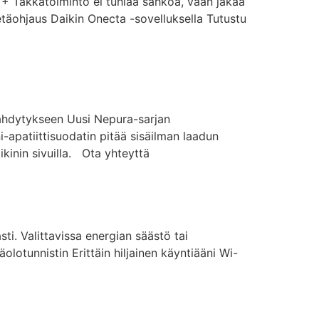
Takkatoiminto ei tuhlaa sähköä, vaan jakaa
etäohjaus Daikin Onecta -sovelluksella Tutustu
äähdytykseen Uusi Nepura-sarjan
patiittisuodatin pitää sisäilman laadun
kinin sivuilla. Ota yhteyttä
. Valittavissa energian säästö tai
otunnistin Erittäin hiljainen käyntiääni Wi-