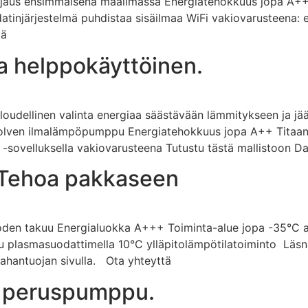
us ensimmäisenä maailmassa Energiatehokkuus jopa A+++ 
datinjärjestelmä puhdistaa sisäilmaa WiFi vakiovarusteena: 
tä
ja helppokäyttöinen.
aloudellinen valinta energiaa säästävään lämmitykseen ja j
lven ilmalämpöpumppu Energiatehokkuus jopa A++ Titaani-a
 -sovelluksella vakiovarusteena Tutustu tästä mallistoon Dai
. Tehoa pakkaseen
den takuu Energialuokka A+++ Toiminta-alue jopa -35°C asti
 plasmasuodattimella 10°C ylläpitolämpötilatoiminto Läsnäol
aahantuojan sivulla. Ota yhteyttä
s peruspumppu.